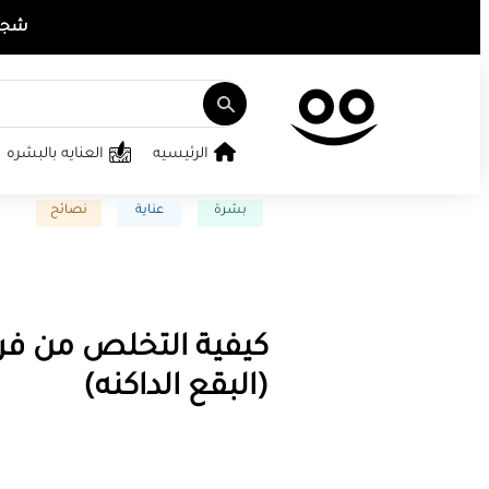
شجع ت
الرئيسيه
العنايه بالبشره
بشرة
عناية
نصائح
كيفية التخلص من فر
(البقع الداكنه)