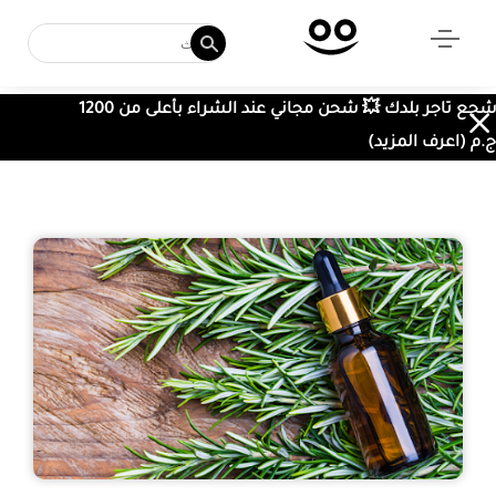
شجع تاجر بلدك 💥 شحن مجاني عند الشراء بأعلى من 1200
ج.م (اعرف المزيد)