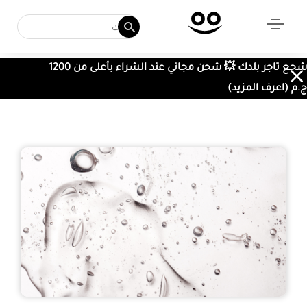
شجع تاجر بلدك 💥 شحن مجاني عند الشراء بأعلى من 1200
ج.م (اعرف المزيد)