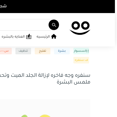
شجع ت
الرئيسيه
العنايه بالبشره
إ:إكسسوار
بشرة
تفتيح
تنظيف
س:٠-١٠٠
ف:سنفره
سنفره وجه فاخره لإزالة الجلد الميت وت
ملمس البشرة