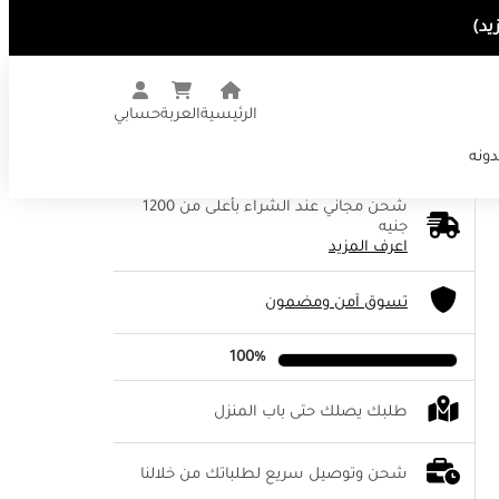
الرئيسية
العربة
حسابي
دونه
شحن مجاني عند الشراء بأعلى من 1200
جنيه
اعرف المزيد
تسوق آمن ومضمون
100%
طلبك يصلك حتى باب المنزل
شحن وتوصيل سريع لطلباتك من خلالنا