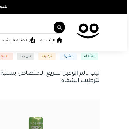
شجع ت
الرئيسيه
العنايه بالبشره
الشفاه
بشرة
ترطيب
س:٠-١٠٠
علاج
لترطيب الشفاه