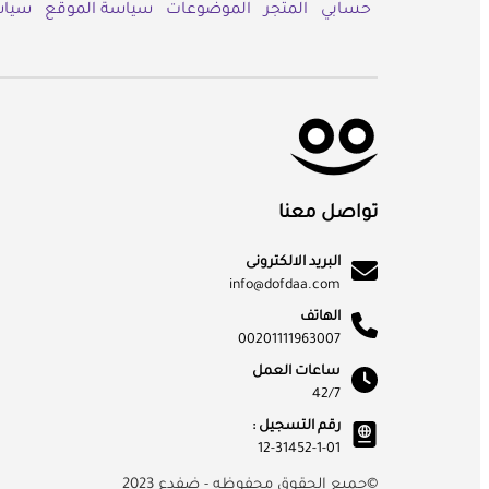
حسابي
المتجر
الموضوعات
سياسة الموقع
سياس
تواصل معنا
البريد الالكترونى
info@dofdaa.com
الهاتف
00201111963007
ساعات العمل
42/7
رقم التسجيل :
12-31452-1-01
©جميع الحقوق محفوظه - ضفدع 2023