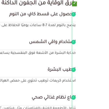
طرق الوقاية من الجفون الداكنة
الحصول على قسط كافٍ من النوم
ينصح بالنوم لمدة 7-8 ساعات يوميًا للحفاظ على نضارة البشرة ومنع ظهور الهالات السوداء.
استخدام واقي الشمس
حماية البشرة من الأشعة فوق البنفسجية يساعد 
ترطيب البشرة
استخدام كريمات ترطيب تحتوي على حمض الهيالورونيك أو فيتامين E يساعد ف
اتباع نظام غذائي صحي
تناول الأطعمة الغنية بالفيتامينات مثل فيتامين C و K يساعد في تعزيز صحة البشرة وتقليل التصبغات.