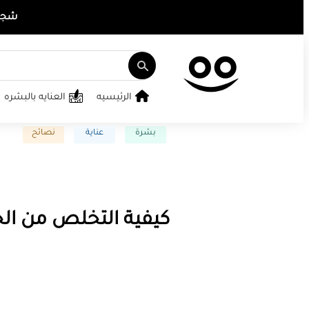
شجع ت
الرئيسيه
العنايه بالبشره
بشرة
عناية
نصائح
كيفية التخلص من الج