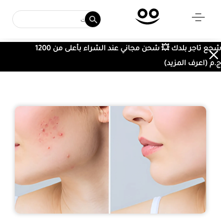
شجع تاجر بلدك 💥 شحن مجاني عند الشراء بأعلى من 1200
ج.م (اعرف المزيد)