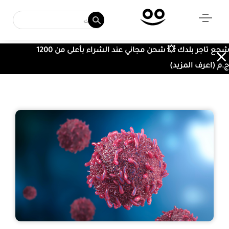
شجع تاجر بلدك 💥 شحن مجاني عند الشراء بأعلى من 1200
ج.م (اعرف المزيد)