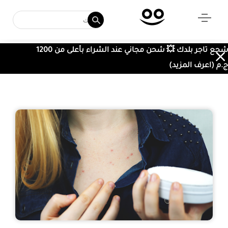
شجع تاجر بلدك 💥 شحن مجاني عند الشراء بأعلى من 1200
ج.م (اعرف المزيد)