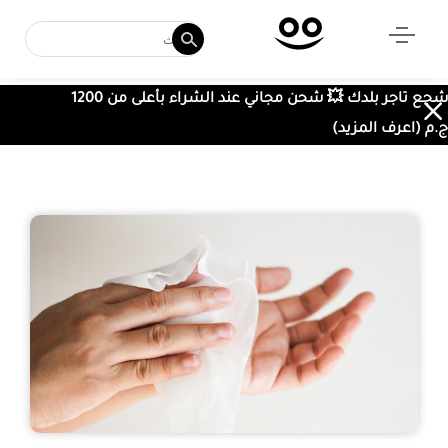
شجع تاجر بلدك 💥 شحن مجاني عند الشراء بأعلى من 1200
ج.م (اعرف المزيد)