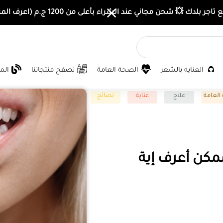
اجر بلدك 💥 شحن مجاني عند الشراء بأعلى من 1200 ج.م (اعرف المزيد)
العنايه بالشعر
الصحة العامة
تصفح منتجاتنا
الم
العامة
علاج
عناية
نصائح
ممكن أعرف إية