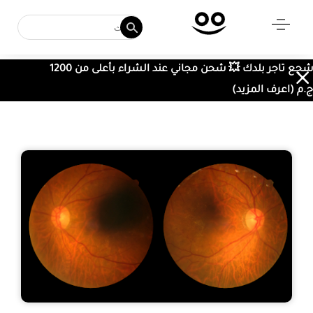
شجع تاجر بلدك 💥 شحن مجاني عند الشراء بأعلى من 1200
ج.م (اعرف المزيد)