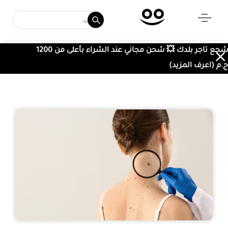
شجع تاجر بلدك 💥 شحن مجاني عند الشراء بأعلى من 1200
ج.م (اعرف المزيد)