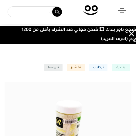
شجع تاجر بلدك 💥 شحن مجاني عند الشراء بأعلى من 1200
ج.م (اعرف المزيد)
بشرة
ترطيب
تقشير
س:٠-١٠٠