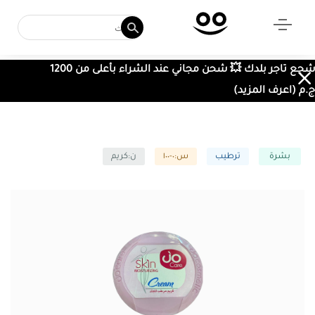
شجع تاجر بلدك 💥 شحن مجاني عند الشراء بأعلى من 1200
ج.م (اعرف المزيد)
بشرة
ترطيب
س:٠-١٠٠
ن:كريم