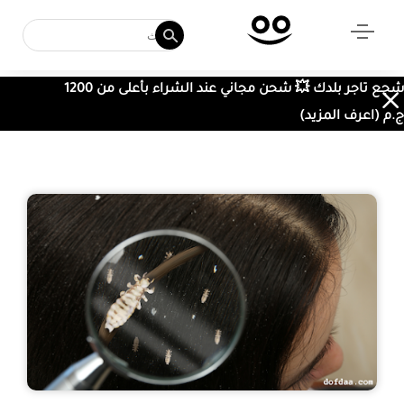
شجع تاجر بلدك 💥 شحن مجاني عند الشراء بأعلى من 1200
ج.م (اعرف المزيد)