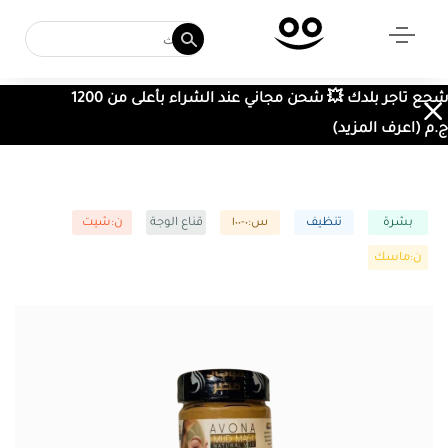
شجع تاجر بلدك 💥 شحن مجاني عند الشراء بأعلى من 1200
ج.م (اعرف المزيد)
بشرة
تنظيف
س:٠-١٠٠
قناع الوجة
ن:شيت
ن:ماسك