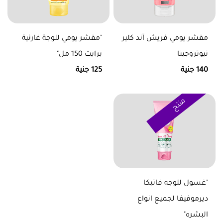
مقشر يومي فريش آند كلير
"مقشر يومي للوجة غارنية
نيوتروجينا
برايت 150 مل"
140 جنية
125 جنية
منتج
"غسول للوجه فاتيكا
ديرموفيفا لجميع انواع
البشره"