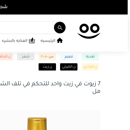
شجع ت
الرئيسيه
العنايه بالبشره
تغذية
تنعيم
س:١٠٠-٢٠٠
شعر
ن:الجا
ن:العادي
ن:الكيرلي
ن:زيت
مل