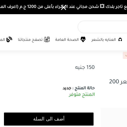
اجر بلدك 💥 شحن مجاني عند الشراء بأعلى من 1200 ج.م (اعرف المزيد)
العنايه بالشعر
الصحة العامة
تصفح منتجاتنا
الم
ف
150 جنيه
7 زيوت في زيت واحد للتحكم في تلف الشعر 200
حالة المنتج :
جديد
المنتج متوفر
أضف الى السلة