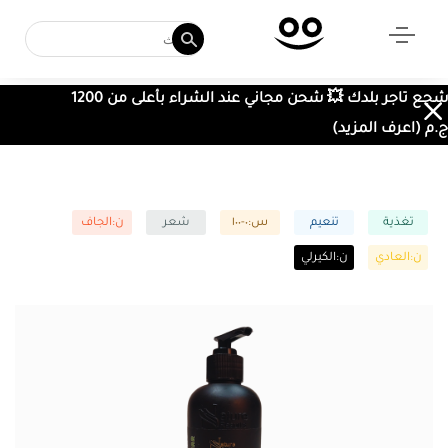
شجع تاجر بلدك 💥 شحن مجاني عند الشراء بأعلى من 1200
ج.م (اعرف المزيد)
تغذية
تنعيم
س:٠-١٠٠
شعر
ن:الجاف
ن:العادي
ن:الكيرلي