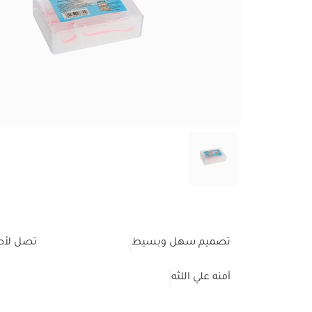
تصميم سهل وبسيط
تصل لأص
آمنه علي اللثه