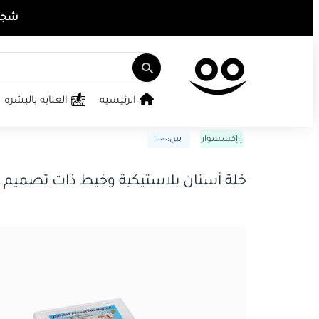
شجع ت
الرئيسيه
العنايه بالبشره
إ:إكسسوار
س:٠-١٠٠
خلة أسنان بلاستيكية وخيط ذات تصميم 