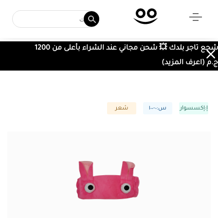
شجع تاجر بلدك 💥 شحن مجاني عند الشراء بأعلى من 1200
ج.م (اعرف المزيد)
إ:إكسسوار
س:٠-١٠٠
شعر