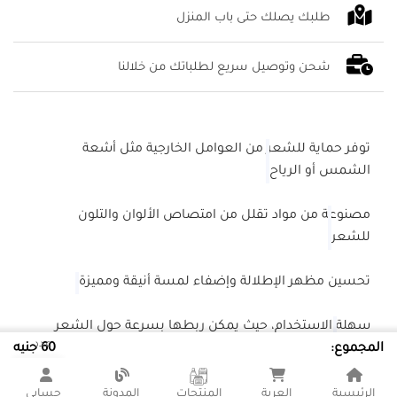
طلبك يصلك حتى باب المنزل
شحن وتوصيل سريع لطلباتك من خلالنا
توفر حماية للشعر من العوامل الخارجية مثل أشعة
الشمس أو الرياح
مصنوعة من مواد تقلل من امتصاص الألوان والتلون
للشعر
تحسين مظهر الإطلالة وإضفاء لمسة أنيقة ومميزة
سهلة الاستخدام، حيث يمكن ربطها بسرعة حول الشعر
عدد
لتثبيته
المجموع:
60 جنيه
اضف الى عربة التسوق
الرئيسية
العربة
المنتجات
المدونة
حسابي